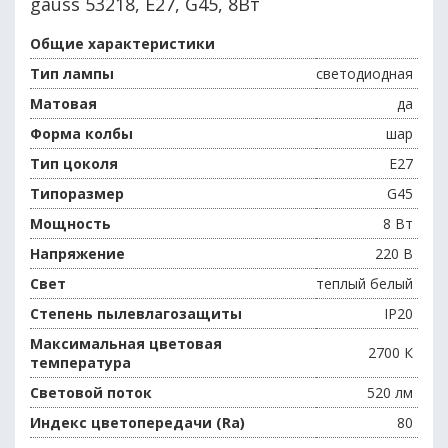
gauss 53218, E27, G45, 8Вт
Общие характеристики
Тип лампы
светодиодная
Матовая
да
Форма колбы
шар
Тип цоколя
E27
Типоразмер
G45
Мощность
8 Вт
Напряжение
220 В
Свет
теплый белый
Степень пылевлагозащиты
IP20
Максимальная цветовая
2700 К
температура
Световой поток
520 лм
Индекс цветопередачи (Ra)
80