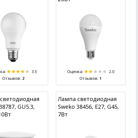
ка:
Оценка:
3.5
2.0
Отзывов:
2
Отзывов:
1
 светодиодная
Лампа светодиодная
38787, GU5.3,
Sweko 38456, E27, G45,
10Вт
7Вт