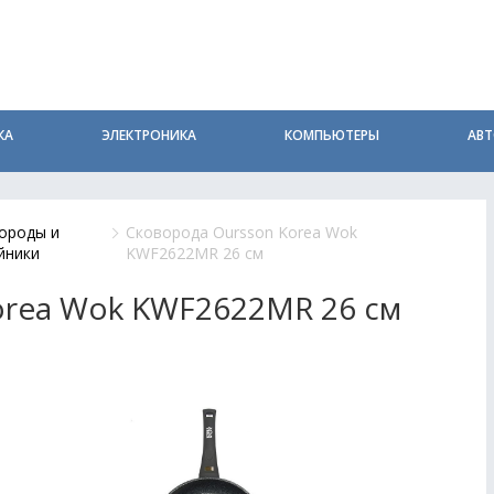
КА
ЭЛЕКТРОНИКА
КОМПЬЮТЕРЫ
АВ
ороды и
Сковорода Oursson Korea Wok
йники
KWF2622MR 26 см
orea Wok KWF2622MR 26 см