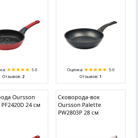
ка:
Оценка:
5.0
5.0
Отзывов:
2
Отзывов:
1
ода Oursson
Сковорода-вок
e PF2420D 24 см
Oursson Palette
PW2803P 28 см