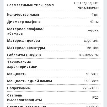
светодиодные,
Совместимые типы ламп
накаливания
Количество ламп
4 шт
Диаметр плафона
40 см
Материал плафона/
стекло
абажура
Материал декора
хрусталь
Материал арматуры
металл
Габариты (ШхДхВ)
40x40x22 см
Технические
характеристики
Мощность
40 Ватт
Мощность одной лампы
160 Ватт
Напряжение
220-240 В
Степень
IP20
пылевлагозащиты
Площадь освещения
12 кв. м