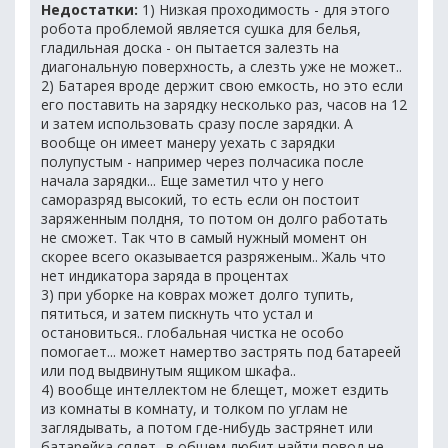
Недостатки:
1) Низкая проходимость - для этого
робота проблемой является сушка для белья,
гладильная доска - он пытается залезть на
диагональную поверхность, а слезть уже не может..
2) Батарея вроде держит свою емкость, но это если
его поставить на зарядку несколько раз, часов на 12
и затем использовать сразу после зарядки. А
вообще он имеет манеру уехать с зарядки
полупустым - например через полчасика после
начала зарядки... Еще заметил что у него
саморазряд высокий, то есть если он постоит
заряженным полдня, то потом он долго работать
не сможет. Так что в самый нужный момент он
скорее всего оказывается разряженым.. Жаль что
нет индикатора заряда в процентах
3) при уборке на коврах может долго тупить,
пятиться, и затем пискнуть что устал и
остановиться.. глобальная чистка не особо
помогает... может намертво застрять под батареей
или под выдвинутым ящиком шкафа..
4) вообще интеллектом не блещет, может ездить
из комнаты в комнату, и толком по углам не
заглядывать, а потом где-нибудь застрянет или
батарейка сядет.. в общем любит найти повод не