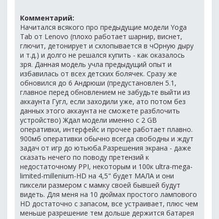
Комментарий:
Начитался всякого про предыдущие модели Yoga
Tab от Lenovo (плохо работает шарнир, виснет,
глючит, детонирует и схлопывается в чОрную дыру
и т.д.) и долго не решался купить - как оказалось
зря. Данная модель учла предыдущий опыт и
избавилась от всех детских болячек. Сразу же
обновился до 6 Андрюши (предустановлен 5.1,
главное перед обновлением не забудьте выйти из
аккаунта Гугл, если заходили уже, ато потом без
данных этого аккаунта не сможете разблочить
устройство) Ждал модели именно с 2 GB
оперативки, интерфейс и прочее работает плавно.
900мб оперативки обычно всегда свободны и ждут
задач от игр до ютьюба.Разрешения экрана - даже
сказать нечего по поводу претензий к
недостаточному PPI, некоторым и 100к ultra-mega-
limited-millenium-HD на 4,5" будет МАЛА и они
пиксели размером с мамку своей бывшей будут
видеть. Для меня на 10 дюймах простого лампового
HD достаточно с запасом, все устраивает, плюс чем
меньше разрешение тем дольше держится батарея