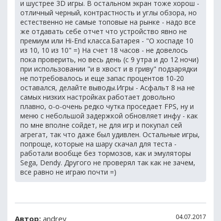
и шустрее 3D игры. В остальном экран тоже хорош -
отличный черный, контрастность и углы обзора, но
естественно не самые топовые на рынке - надо все
же отдавать себе отчет что устройство явно не
премиум или Hi-End класса.Батарея - "О хоспаде 10
из 10, 10 из 10" =) На счет 18 часов - не довелось
пока проверить, но весь день (с 9 утра и до 12 ночи)
при использовании "и в хвост и в гриву" подзарядки
не потребовалось и еще запас процентов 10-20
оставался, делайте выводы.Игры - Асфальт 8 на не
самых низких настройках работает довольно
плавно, о-о-очень редко чутка проседает FPS, ну и
меню с небольшой задержкой обновляет инфу - как
по мне вполне сойдет, не для игр и покупал сей
агрегат, так что даже был удивлен. Остальные игры,
попроще, которые на шару скачал для теста -
работали вообще без тормозов, как и эмуляторы
Sega, Dendy. Другого не проверял так как не зачем,
все равно не играю почти =)
04.07.2017
Автор:
andrey