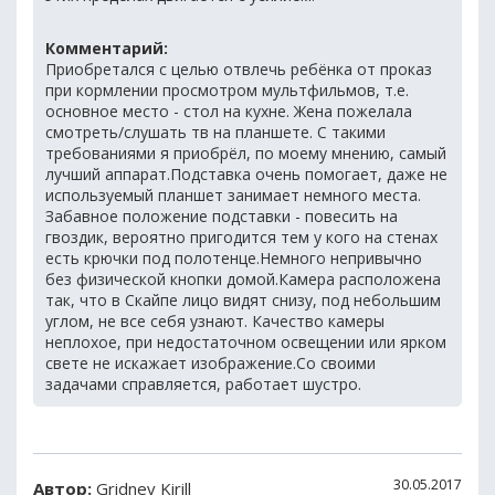
Комментарий:
Приобретался с целью отвлечь ребёнка от проказ
при кормлении просмотром мультфильмов, т.е.
основное место - стол на кухне. Жена пожелала
смотреть/слушать тв на планшете. С такими
требованиями я приобрёл, по моему мнению, самый
лучший аппарат.Подставка очень помогает, даже не
используемый планшет занимает немного места.
Забавное положение подставки - повесить на
гвоздик, вероятно пригодится тем у кого на стенах
есть крючки под полотенце.Немного непривычно
без физической кнопки домой.Камера расположена
так, что в Скайпе лицо видят снизу, под небольшим
углом, не все себя узнают. Качество камеры
неплохое, при недостаточном освещении или ярком
свете не искажает изображение.Со своими
задачами справляется, работает шустро.
30.05.2017
Автор:
Gridnev Kirill