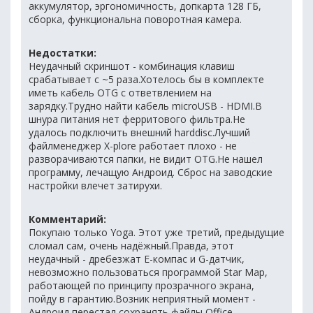
аккумулятор, эргономичность, допкарта 128 ГБ,
сборка, функциональна поворотная камера.
Недостатки:
Неудачный скриншот - комбинация клавиш
срабатывает с ~5 раза.Хотелось бы в комплекте
иметь кабель OTG с ответвлением на
зарядку.Трудно найти кабель microUSB - HDMI.В
шнура питания нет ферритового фильтра.Не
удалось подключить внешний harddisc.Лучший
файлменеджер X-plore работает плохо - не
разворачиваются папки, не видит OTG.Не нашел
программу, лечащую Андроид. Сброс на заводские
настройки влечет затирухи.
Комментарий:
Покупаю только Yoga. Этот уже третий, предыдущие
сломал сам, очень надёжный.Правда, этот
неудачный - дребезжат Е-компас и G-датчик,
невозможно пользоваться программой Star Map,
работающей по принципу прозрачного экрана,
пойду в гарантию.Возник неприятный момент -
Андроид перестал сохранять файлы Office,