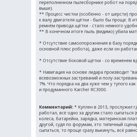
переполненном пылесборнике робот на поряд
выше).
** Процесс чистки (особенно - от шерсти) пр
к валу двигателя щётки - было бы проще. В и
ремнём привода щётки - стало немного удобн
** В конечном итоге пыль (видимо) убила мат
* Отсутствие самоопорожнения в базу порядка
основной плюс робота), даже если он работа
* Отсутствие боковой щётки - со временем в
* Навигация на основе лидара производит "ва
всевозможных застреваний и полу-застревани
7%. Что порядка на два хуже чем у тупого ка
и продуманного Karcher RC3000.
Комментарий:
* Куплен в 2013, прослужил г
работал, всё одно за другим стало сыпаться
колеса, батарейки, зарядка, материнская пла
другой, судя по форумам, это типичный сцена
сыпаться, то проще сразу выкинуть, всё равн