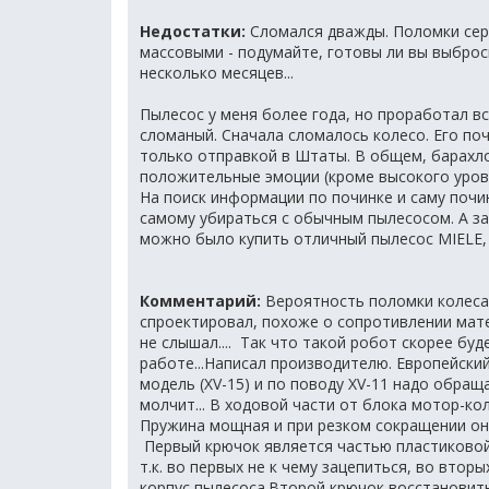
Недостатки:
Сломался дважды. Поломки серь
массовыми - подумайте, готовы ли вы выброс
несколько месяцев...
Пылесос у меня более года, но проработал в
сломаный. Сначала сломалось колесо. Его поч
только отправкой в Штаты. В общем, барахло
положительные эмоции (кроме высокого уровн
На поиск информации по починке и саму почи
самому убираться с обычным пылесосом. А за 
можно было купить отличный пылесос MIELE
Комментарий:
Вероятность поломки колеса в
спроектировал, похоже о сопротивлении мат
не слышал.... Так что такой робот скорее бу
работе...Написал производителю. Европейский
модель (XV-15) и по поводу XV-11 надо обращ
молчит... В ходовой части от блока мотор-к
Пружина мощная и при резком сокращении он
Первый крючок является частью пластиковой
т.к. во первых не к чему зацепиться, во вто
корпус пылесоса.Второй крючок восстановить