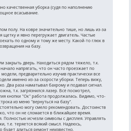
но качественная уборка (судя по наполнению
мощное всасывание.
ом полу. На ковре значительно тише, но лишь из-за
 щетку и явно перегружает двигатель. Частые
оехать по одному и тому же месту. Какой-то глюк в
озвращения на базу.
и закрыть дверь. Находиться рядом тяжело, т.к.
начало напрягать, что он часто проезжает по
 модели, предварительно изучив практически все
дели именно из-за скорости уборки. Теперь вижу,
охо. Два раза наматывал бахрому и подавал сигнал.
жна, т.к. загрязнился лазер. Всё посмотрел,
тия кнопки "Ок" работа продолжалась. Видимо, что-
строка из меню "вернуться на базу".
остоятельно могу смело рекомендовать. Достоинств
ко, что он не сломается в ближайшее время.
я. Полностью исчезли символы с дисплея. Управлять
, т.е. теряется всякий смысл. Надеюсь,
о будет длиться ремонт неизвестно.