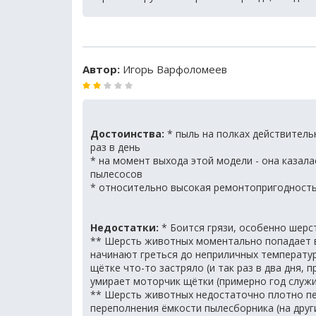
Автор:
Игорь Варфоломеев
Достоинства:
* пыль на полках действитель
раз в день
* на момент выхода этой модели - она казала
пылесосов
* относительно высокая ремонтопригодность
Недостатки:
* Боится грязи, особенно шерс
** Шерсть животных моментально попадает в
начинают греться до неприличных температу
щётке что-то застряло (и так раз в два дня, 
умирает моторчик щётки (примерно год служит
** Шерсть животных недостаточно плотно пе
переполнения ёмкости пылесборника (на други