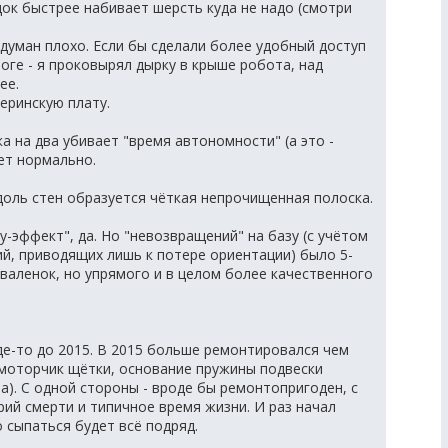
ок быстрее набивает шерсть куда не надо (смотри
одуман плохо. Если бы сделали более удобный доступ
тоге - я проковырял дырку в крыше робота, над
ее.
еринскую плату.
 на два убивает "время автономности" (а это -
ет нормально.
доль стен образуется чёткая непрочищенная полоска.
у-эффект", да. Но "невозвращений" на базу (с учётом
й, приводящих лишь к потере ориентации) было 5-
к валенок, но упрямого и в целом более качественного
де-то до 2015. В 2015 больше ремонтировался чем
 (моторчик щётки, основание пружины подвески
та). С одной стороны - вроде бы ремонтопригоден, с
рий смерти и типичное время жизни. И раз начал
о сыпаться будет всё подряд.