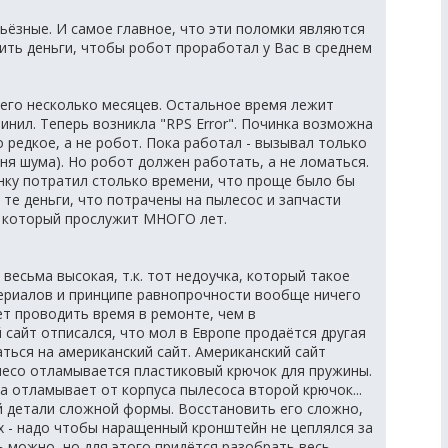
ёзные. И самое главное, что эти поломки являются
ить деньги, чтобы робот проработал у Вас в среднем
сего несколько месяцев. Остальное время лежит
инил. Теперь возникла "RPS Error". Починка возможна
 редкое, а не робот. Пока работал - вызывал только
я шума). Но робот должен работать, а не ломаться.
нку потратил столько времени, что проще было бы
те деньги, что потрачены на пылесос и запчасти
, который прослужит МНОГО лет.
есьма высокая, т.к. тот недоучка, который такое
ериалов и принципе равнопрочности вообще ничего
дет проводить время в ремонте, чем в
 сайт отписался, что мол в Европе продаётся другая
аться на американский сайт. Американский сайт
олесо отламывается пластиковый крючок для пружины.
а отламывает от корпуса пылесоса второй крючок...
 детали сложной формы. Восстановить его сложно,
рых - надо чтобы наращенный кронштейн не цеплялся за
 можно, но для этого придётся разобрать весь