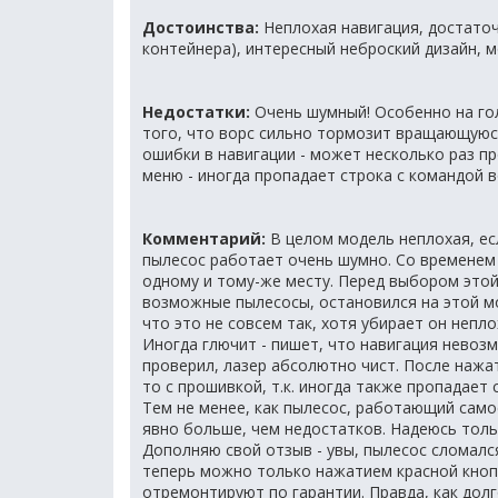
Достоинства:
Неплохая навигация, достаточ
контейнера), интересный неброский дизайн, 
Недостатки:
Очень шумный! Особенно на гол
того, что ворс сильно тормозит вращающуюся
ошибки в навигации - может несколько раз пр
меню - иногда пропадает строка с командой в
Комментарий:
В целом модель неплохая, есл
пылесос работает очень шумно. Со временем 
одному и тому-же месту. Перед выбором этой
возможные пылесосы, остановился на этой мо
что это не совсем так, хотя убирает он непл
Иногда глючит - пишет, что навигация невозмо
проверил, лазер абсолютно чист. После нажа
то с прошивкой, т.к. иногда также пропадает 
Тем не менее, как пылесос, работающий сам
явно больше, чем недостатков. Надеюсь толь
Дополняю свой отзыв - увы, пылесос сломалс
теперь можно только нажатием красной кнопки
отремонтируют по гарантии. Правда, как долг