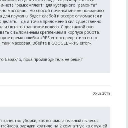
 и-нете "ремкомплект" для кустарного "ремонта"
ьно массовая. Но способ починки мне не понравился
а для пружины будет слабой и вскоре отломается и
ю делать. Да и точка приложения сил существенно
ал из штатов запасное колесо. С доставкой оно
вать с выломанным креплением в корпусе робота.
орое время ошибка «RPS error» превратила его в
таки массовая. Вбейте в GOOGLE «RPS error».
то барахло, пока производитель не решит
06.02.2019
т качество уборки, как вспомогательный пылесос
нтейнера. зарядки хватило на 2 комнатную кв с кухней