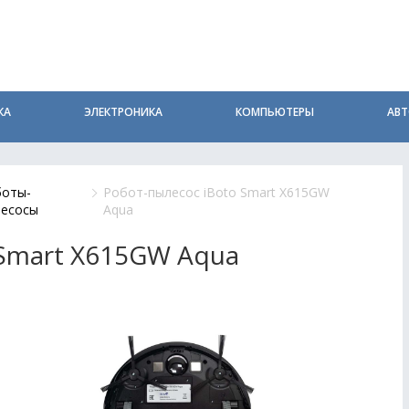
КА
ЭЛЕКТРОНИКА
КОМПЬЮТЕРЫ
АВ
боты-
Робот-пылесос iBoto Smart Х615GW
есосы
Aqua
 Smart Х615GW Aqua