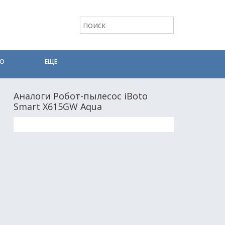
ТО
ЕЩЕ
Аналоги Робот-пылесос iBoto
Smart Х615GW Aqua