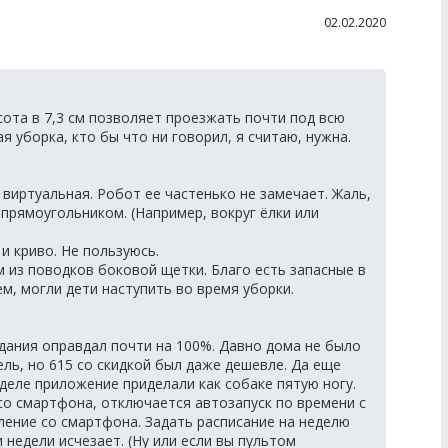
02.02.2020
сота в 7,3 см позволяет проезжать почти под всю
я уборка, кто бы что ни говорил, я считаю, нужна.
виртуальная. Робот ее частенько не замечает. Жаль,
прямоугольником. (Например, вокруг ёлки или
и криво. Не пользуюсь.
 из поводков боковой щетки. Благо есть запасные в
м, могли дети наступить во время уборки.
ания оправдал почти на 100%. Давно дома не было
ель, но 615 со скидкой был даже дешевле. Да еще
деле приложение приделали как собаке пятую ногу.
 со смартфона, отключается автозапуск по времени с
вление со смартфона. Задать расписание на неделю
 недели исчезает. (Ну или если вы пультом