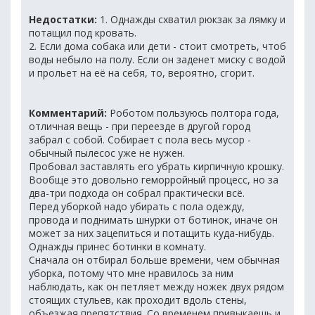
Недостатки:
1. Однажды схватил рюкзак за лямку и
потащил под кровать.
2. Если дома собака или дети - стоит смотреть, чтоб
воды небыло на полу. Если он заденет миску с водой
и прольет на её на себя, то, вероятно, сгорит.
Комментарий:
Роботом пользуюсь полтора года,
отличная вещь - при переезде в другой город
забрал с собой. Собирает с пола весь мусор -
обычный пылесос уже не нужен.
Пробовал заставлять его убрать кирпичную крошку.
Вообще это довольно геморройный процесс, но за
два-три подхода он собрал практически всё.
Перед уборкой надо убирать с пола одежду,
провода и поднимать шнурки от ботинок, иначе он
может за них зацепиться и потащить куда-нибудь.
Однажды принес ботинки в комнату.
Сначала он отбирал больше времени, чем обычная
уборка, потому что мне нравилось за ним
наблюдать, как он петляет между ножек двух рядом
стоящих стульев, как проходит вдоль стены,
объезжая препятствия. Со временем привыкаешь и