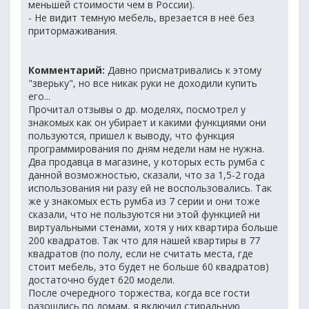
меньшей стоимости чем в России).
- Не видит темную мебель, врезается в неё без
притормаживания.
Комментарий:
Давно присматривались к этому
"зверьку", но все никак руки не доходили купить
его...
Прочитал отзывы о др. моделях, посмотрел у
знакомых как он убирает и какими функциями они
пользуются, пришел к выводу, что функция
программирования по дням недели нам не нужна.
Два продавца в магазине, у которых есть румба с
данной возможностью, сказали, что за 1,5-2 года
использования ни разу ей не воспользовались. Так
же у знакомых есть румба из 7 серии и они тоже
сказали, что не пользуются ни этой функцией ни
виртуальными стенами, хотя у них квартира больше
200 квадратов. Так что для нашей квартиры в 77
квадратов (по полу, если не считать места, где
стоит мебель, это будет не больше 60 квадратов)
достаточно будет 620 модели.
После очередного торжества, когда все гости
разошлись по домам, я включил стиральную