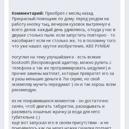
Комментарий:
Приобрёл с месяц назад.
Прекрасный помощник по дому. перед уходом на
работу кнопку тыц, вечером кузовок вытряхнул и
всего делов. каждый день удивляюсь, откуда у нас в
двушке столько пыли. если запустить повторно - то
насобирает если не столько же, то в половину того
что уже нашёл. крутое изобретение, АВЕ РУМБА!
погуглил на тему улучшайзинга - есть всякие
bootooth (беспроводной адаптер, можно рулить с
телефона а так же программировать шедулинг) и
прочие замены матплат, которые превратят его за
в разы меньшие деньги в 7xx серию, но свой
экземпляр мучить передумал :) он и так хорош. всем
рекомендую.
из не понравившихся моментов - он достаточно
силён, чтоб двигать табуретки, раскидывать и
разливать кошачью жрачку (а вода для него
губительна :( )
ещё вот запускал его в своём присутствии - и не
понравилось как он через ножки сушилки ползает ,