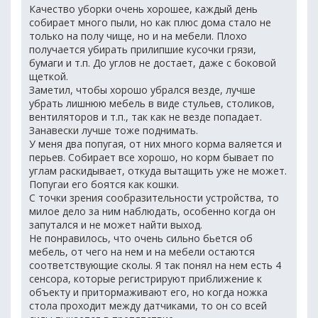
Качество уборки очень хорошее, каждый день
собирает много пыли, но как плюс дома стало не
только на полу чище, но и на мебели. Плохо
получается убирать прилипшие кусочки грязи,
бумаги и т.п. До углов не достает, даже с боковой
щеткой.
Заметил, чтобы хорошо убрался везде, лучше
убрать лишнюю мебель в виде стульев, столиков,
вентиляторов и т.п., так как не везде попадает.
Занавески лучше тоже поднимать.
У меня два попугая, от них много корма валяется и
перьев. Собирает все хорошо, но корм бывает по
углам раскидывает, откуда вытащить уже не может.
Попугаи его боятся как кошки.
С точки зрения сообразительности устройства, то
милое дело за ним наблюдать, особенно когда он
запутался и не может найти выход.
Не понравилось, что очень сильно бьется об
мебель, от чего на нем и на мебели остаются
соответствующие сколы. Я так понял на нем есть 4
сенсора, которые регистрируют приближение к
объекту и притормаживают его, но когда ножка
стола проходит между датчиками, то он со всей