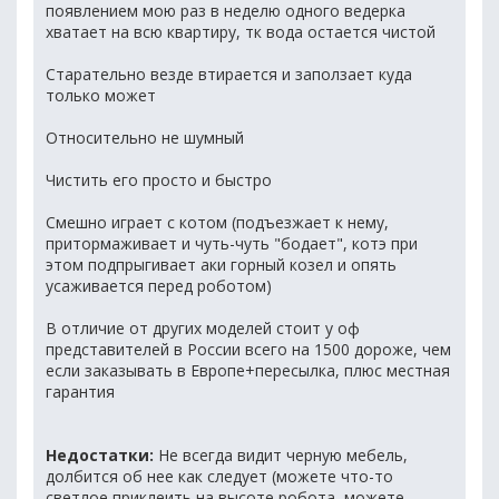
появлением мою раз в неделю одного ведерка
хватает на всю квартиру, тк вода остается чистой
Старательно везде втирается и заползает куда
только может
Относительно не шумный
Чистить его просто и быстро
Смешно играет с котом (подъезжает к нему,
притормаживает и чуть-чуть "бодает", котэ при
этом подпрыгивает аки горный козел и опять
усаживается перед роботом)
В отличие от других моделей стоит у оф
представителей в России всего на 1500 дороже, чем
если заказывать в Европе+пересылка, плюс местная
гарантия
Недостатки:
Не всегда видит черную мебель,
долбится об нее как следует (можете что-то
светлое приклеить на высоте робота, можете