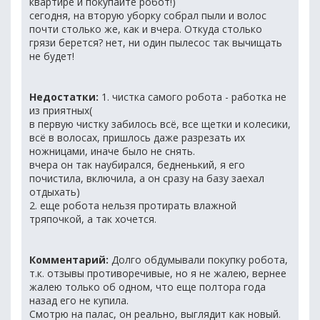
квартире и покупайте робот!)
сегодня, на вторую уборку собрал пыли и волос
почти столько же, как и вчера. Откуда столько
грязи берется? нет, ни один пылесос так вычищать
не будет!
Недостатки:
1. чистка самого робота - работка не
из приятных(
в первую чистку забилось всё, все щетки и колесики,
всё в волосах, пришлось даже разрезать их
ножницами, иначе было не снять.
вчера он так наубирался, бедненький, я его
почистила, включила, а он сразу на базу заехал
отдыхать)
2. еще робота нельзя протирать влажной
тряпочкой, а так хочется.
Комментарий:
Долго обдумывали покупку робота,
т.к. отзывы противоречивые, но я не жалею, вернее
жалею только об одном, что еще полтора года
назад его не купила.
Смотрю на палас, он реально, выглядит как новый.