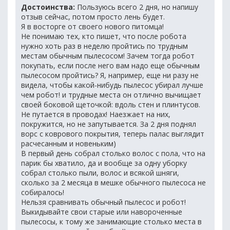
Достоинства:
Пользуюсь всего 2 дня, но напишу
отзыв сейчас, потом просто лень будет.
Я в восторге от своего нового питомца!
Не понимаю тех, кто пишет, что после робота
нужно хоть раз в неделю пройтись по трудным
местам обычным пылесосом! Зачем тогда робот
покупать, если после него вам надо еще обычным
пылесосом пройтись? Я, например, еще ни разу не
видела, чтобы какой-нибудь пылесос убирал лучше
чем робот! и трудные места он отлично вычищает
своей боковой щеточкой: вдоль стен и плинтусов.
Не путается в проводах! Наезжает на них,
покружится, но не запутывается. За 2 дня поднял
ворс с коврового покрытия, теперь палас выглядит
расчесанным и новеньким)
В первый день собрал столько волос с пола, что на
парик бы хватило, да и вообще за одну уборку
собрал столько пыли, волос и всякой шняги,
сколько за 2 месяца в мешке обычного пылесоса не
собиралось!
Нельзя сравнивать обычный пылесос и робот!
Выкидывайте свои старые или навороченные
пылесосы, к тому же занимающие столько места в