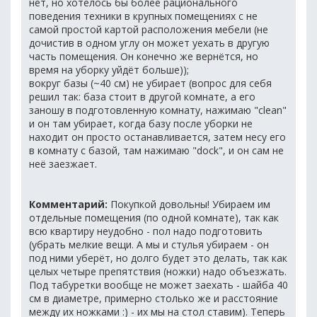
нет, но хотелось бы более рационального
поведения техники в крупных помещениях с не
самой простой картой расположения мебели (не
дочистив в одном углу он может уехать в другую
часть помещения. Он конечно же вернётся, но
время на уборку уйдёт больше));
вокруг базы (~40 см) не убирает (вопрос для себя
решил так: база стоит в другой комнате, а его
заношу в подготовленную комнату, нажимаю "clean"
и он там убирает, когда базу после уборки не
находит он просто останавливается, затем несу его
в комнату с базой, там нажимаю "dock", и он сам не
неё заезжает.
Комментарий:
Покупкой довольны! Убираем им
отдельные помещения (по одной комнате), так как
всю квартиру неудобно - пол надо подготовить
(убрать мелкие вещи. А мы и стулья убираем - он
под ними уберёт, но долго будет это делать, так как
целых четыре препятствия (ножки) надо объезжать.
Под табуретки вообще не может заехать - шайба 40
см в диаметре, примерно столько же и расстояние
между их ножками :) - их мы на стол ставим). Теперь