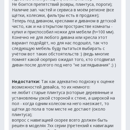
Не боится препятствий (ковры, плинтуса, пороги);
Наличие зап. частей и сервиса в моём регионе (все
щётки, колесики, фильтры есть в продаже);
Теперь под диваном, креслами и диваном в детской
чисто, как и на открытом пространстве комнаты -
купил и приспособил ножки для мебели (h=100 мм).
Конечно не для любого дивана или кресла этот
вариант подойдёт, но для нас подошёл, так что
следующую мебель буду пытаться выбирать с
учётом вот таких обстоятельств :) (ведь многие
помнят какой сюрприз ожидал того, кто отодвигал
диван после долгого под него "не заглядывания" ;) )
Недостатки:
Так как адекватно подхожу к оценке
возможностей девайса, то их немного:
не любит старые плинтуса (которые деревянные и
установлены узкой стороной к стене, а широкой на
пол - когда одним колесом на него наезжает, то
щётки до пола в том месте не достают (около
плинтуса);
вопрос с навигацией скорее всего должен быть
решён в моделях 7хх серии (претензий к навигации