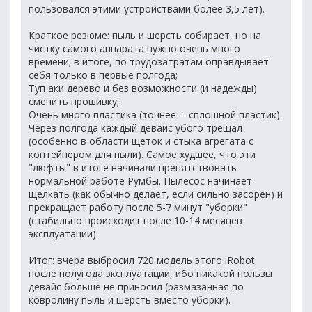
пользовался этими устройствами более 3,5 лет).
Краткое резюме: пыль и шерсть собирает, но на
чистку самого аппарата нужно очень много
времени; в итоге, по трудозатратам оправдывает
себя только в первые полгода;
Туп аки дерево и без возможности (и надежды)
сменить прошивку;
Очень много пластика (точнее -- сплошной пластик).
Через полгода каждый девайс убого трещал
(особенно в области щеток и стыка агрегата с
контейнером для пыли). Самое худшее, что эти
"люфты" в итоге начинали препятствовать
нормальной работе Румбы. Пылесос начинает
щелкать (как обычно делает, если сильно засорен) и
прекращает работу после 5-7 минут "уборки"
(стабильно происходит после 10-14 месяцев
эксплуатации).
Итог: вчера выбросил 720 модель этого iRobot
после полугода эксплуатации, ибо никакой пользы
девайс больше не приносил (размазанная по
ковролину пыль и шерсть вместо уборки).