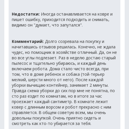
Недостатки:
Иногда останавливается на ковре и
пишет ошибку, приходится подходить и снимать,
видимо он "думает, что запутался".
Комментарий:
Долго созревала на покупку и
начитавшись отзывов решилась. Конечно, не ждала
чудес, но помощник в хозяйстве отличный. Да, он не
во все углы подлезает. Раз в неделю достаю старый
пылесос и тщательно убираюсь, и каждый день
включаем робота. Дома стало чисто всегда, при
том, что в доме ребенок и собака (той-терьер
мелкий, шерсти много от него). После каждой
уборки вычищаю контейнер, занимает 2 минуты.
Правда схема уборки до сих пор мне не понятна, по
сто раз ездит по комнатам, но в итоге за час
проезжает каждый сантиметр. В комнате лежит
ковер с длинным ворсом и робот прекрасно с ним
справляется. В общем советую всем, мы очень
довольны покупкой. Очень приятно сидеть и
смотреть как кто-то убирается за тебя.