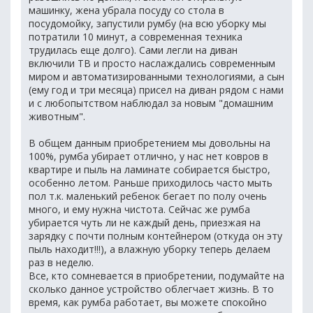
машинку, жена убрала посуду со стола в
посудомойку, запустили румбу (на всю уборку мы
потратили 10 минут, а современная техника
трудилась еще долго). Сами легли на диван
включили ТВ и просто наслаждались современным
миром и автоматизированными технологиями, а сын
(ему год и три месяца) присел на диван рядом с нами
и с любопытством наблюдал за новым "домашним
животным".
В общем данным приобретением мы довольны на
100%, румба убирает отлично, у нас нет ковров в
квартире и пыль на ламинате собирается быстро,
особенно летом. Раньше приходилось часто мыть
пол т.к. маленький ребенок бегает по полу очень
много, и ему нужна чистота. Сейчас же румба
убирается чуть ли не каждый день, приезжая на
зарядку с почти полным контейнером (откуда он эту
пыль находит!!!), а влажную уборку теперь делаем
раз в неделю.
Все, кто сомневается в приобретении, подумайте на
сколько данное устройство облегчает жизнь. В то
время, как румба работает, вы можете спокойно