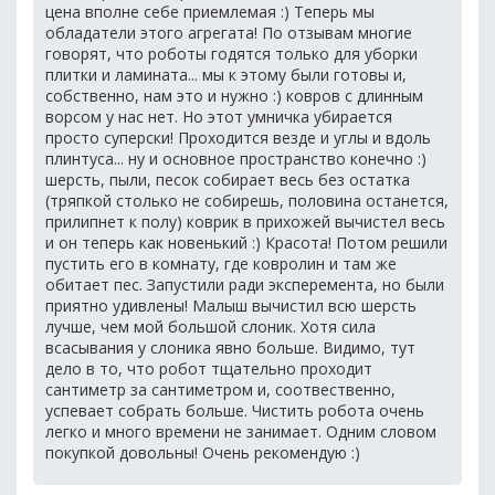
цена вполне себе приемлемая :) Теперь мы
обладатели этого агрегата! По отзывам многие
говорят, что роботы годятся только для уборки
плитки и ламината... мы к этому были готовы и,
собственно, нам это и нужно :) ковров с длинным
ворсом у нас нет. Но этот умничка убирается
просто суперски! Проходится везде и углы и вдоль
плинтуса... ну и основное пространство конечно :)
шерсть, пыли, песок собирает весь без остатка
(тряпкой столько не собирешь, половина останется,
прилипнет к полу) коврик в прихожей вычистел весь
и он теперь как новенький :) Красота! Потом решили
пустить его в комнату, где ковролин и там же
обитает пес. Запустили ради эксперемента, но были
приятно удивлены! Малыш вычистил всю шерсть
лучше, чем мой большой слоник. Хотя сила
всасывания у слоника явно больше. Видимо, тут
дело в то, что робот тщательно проходит
сантиметр за сантиметром и, соотвественно,
успевает собрать больше. Чистить робота очень
легко и много времени не занимает. Одним словом
покупкой довольны! Очень рекомендую :)