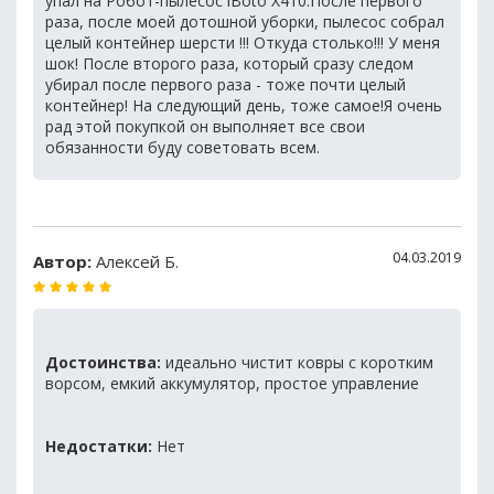
упал на Робот-пылесос iBoto X410.После первого
раза, после моей дотошной уборки, пылесос собрал
целый контейнер шерсти !!! Откуда столько!!! У меня
шок! После второго раза, который сразу следом
убирал после первого раза - тоже почти целый
контейнер! На следующий день, тоже самое!Я очень
рад этой покупкой он выполняет все свои
обязанности буду советовать всем.
04.03.2019
Автор:
Алексей Б.
Достоинства:
идеально чистит ковры с коротким
ворсом, емкий аккумулятор, простое управление
Недостатки:
Нет