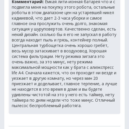
Комментарий:
Емкая лити-ионная батарея что и с
подвигла меня на покупку этого робота, остальные
роботы в этом диапазоне цен на устаревшей никел
кадмиевой, что дает 2-3 часа уборки и самое
главное она прослужить очень долго, знакомая
ситуация у шуруповертов. Качественно сделан, есть
некий дизайн. сколько бы я его не запускал в работу
всегда находит пыль и грязь, контейнер полный.
Центральная турбощетка очень хорошо гребёт,
весь мусор затаскивает в воздуховод. Хорошая
система фильтрации. Нету режима зигзага это
очень важно, за это минус, нету режима
максимальной мощности как у брата с алиэкспресс
life A4. Сначала кажется, что он проходит ни везде и
уезжает в другую комнату, но через мин 20
приезжает и доделывает, главное терпение, а лучше
не находится в это время в доме и вы будете
удивлены чистотой на это у него есть таймер, нету
таймера по дням недели что тоже минус. Отличный
пылесос беспроблемный работяга.