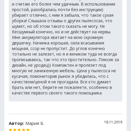
и считаю его более чем удачным. В использовании
простой, разобралась почти без инструкции)
убирает отлично, с ним я забыла, что такое сухая
уборка! Слышала отзывы о других пылесосах, что
шумят, но об этом такого сказать не могу. Не
бесшумный конечно, но и не действует на нервы.
Мне аккумулятора хватает на мою скромную
двушечку. Начинка хорошая, сила всасывания
мощная, ссор не пропустит. До углов конечно
тотально не залезет, но я и веником туда не всегда
прописываюсь, так что это простительно. Плюсик за
дизайн, не уродец)) Компактен и пролезет под
многую не заниженную мебель. Цена у пылесоса не
кусачая, помониторив рынок я убедилась, что с
качеством/ценой я не прогадала. Все кто думает
брать или нет, берите-не пожалеете, особенно в
качестве первого своего такого помощника
18.11.2019
Автор:
Мария Б.