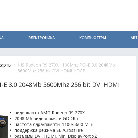
КА
ЭЛЕКТРОНИКА
КОМПЬЮТЕРЫ
АВ
карты
HIS Radeon R9 270X 1100Mhz PCI-E 3.0 2048Mb
5600Mhz 256 bit DVI HDMI HDCP
I-E 3.0 2048Mb 5600Mhz 256 bit DVI HDMI
видеокарта AMD Radeon R9 270X
2048 Мб видеопамяти GDDR5
частота ядра/памяти: 1100/5600 МГц
поддержка режима SLI/CrossFire
разъемы DVI, HDMI, Mini DisplayPort x2