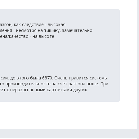
згон, как следствие - высокая
ения - несмотря на тишину, замечательно
на/качество - на высоте
сии, до этого была 6870. Очень нравится системы
что производительность за счёт разгона выше. При
ует с неразогнанными карточками других