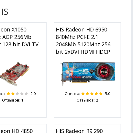
IS
deon X1050
HIS Radeon HD 6950
z AGP 256Mb
840Mhz PCI-E 2.1
 128 bit DVI TV
2048Mb 5120Mhz 256
bit 2xDVI HDMI HDCP
ка:
Оценка:
2.0
5.0
Отзывов:
1
Отзывов:
2
deon HD 4850
HIS Radeon R9 290