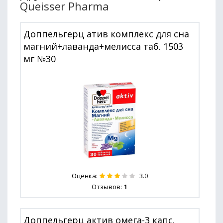
Queisser Pharma
Доппельгерц атив комплекс для сна
магний+лаванда+мелисса таб. 1503
мг №30
Оценка:
3.0
Отзывов:
1
Доппельгерц актив омега-3 капс.