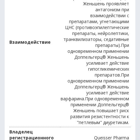
Женьшень проявляет
антагонизм при
взаимодействии с
препаратами, угнетающими
ЦНС (противоэпилептические
препараты, нейролептики,
транквилизаторы, седативные
Взаимодействие
препараты).При
одновременном применении
Доппельгерц® Женьшень
усиливает действие
гипогликемических
препаратов.При
одновременном применении
Доппельгерц® Женьшень
усиливает действие
варфарина.При одновременном
применении Доппельгерц®
Женьшень повышает риск
развития резистентности к
"петлевым" диуретикам.
Владелец
регистрационного
Queisser Pharma