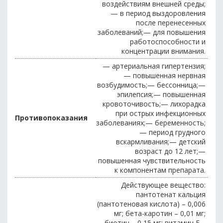
воздействиям внешней среды;
— в период выздоровления
после перенесенных
заболеваний;— для повышения
работоспособности и
концентрации внимания.
— артериальная гипертензия;
— повышенная нервная
возбудимость;— бессонница;—
эпилепсия;— повышенная
кровоточивость;— лихорадка
при острых инфекционных
Противопоказания
заболеваниях;— беременность;
— период грудного
вскармливания;— детский
возраст до 12 лет;—
повышенная чувствительность
к компонентам препарата.
Действующее вещество:
пантотенат кальция
(пантотеновая кислота) – 0,006
мг; бета-каротин – 0,01 мг;
биотин – 0,15 мг; витамин E –