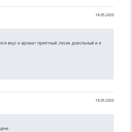
18.05.2020
я вкус и аромат приятный ,песик довольный и я
18.05.2020
цене