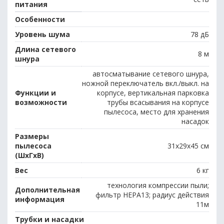
питания
Особенности
Уровень шума
78 дБ
Длина сетевого
8 м
шнура
автосматывание сетевого шнура,
ножной переключатель вкл./выкл. на
Функции и
корпусе, вертикальная парковка
возможности
трубы всасывания на корпусе
пылесоса, место для хранения
насадок
Размеры
пылесоса
31x29x45 cм
(ШxГxВ)
Вес
6 кг
технология компрессии пыли;
Дополнительная
фильтр НЕРА13; радиус действия
информация
11м
Трубки и насадки