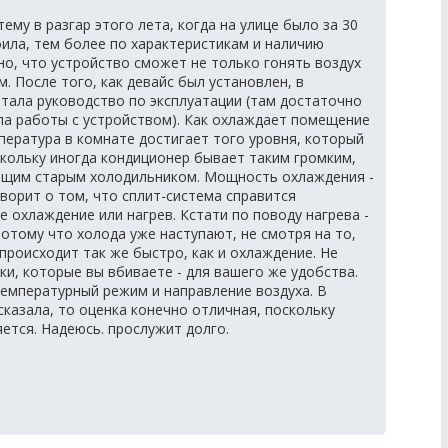
ему в разгар этого лета, когда на улице было за 30
оила, тем более по характеристикам и наличию
но, что устройство сможет не только гонять воздух
м. После того, как девайс был установлен, в
итала руководство по эксплуатации (там достаточно
ла работы с устройством). Как охлаждает помещение
пература в комнате достигает того уровня, который
скольку иногда кондиционер бывает таким громким,
ащим старым холодильником. Мощность охлаждения -
говорит о том, что сплит-система справится
е охлаждение или нагрев. Кстати по поводу нагрева -
отому что холода уже наступают, не смотря на то,
происходит так же быстро, как и охлаждение. Не
йки, которые вы вбиваете - для вашего же удобства.
емпературный режим и направление воздуха. В
сказала, то оценка конечно отличная, поскольку
ется. Надеюсь. прослужит долго.