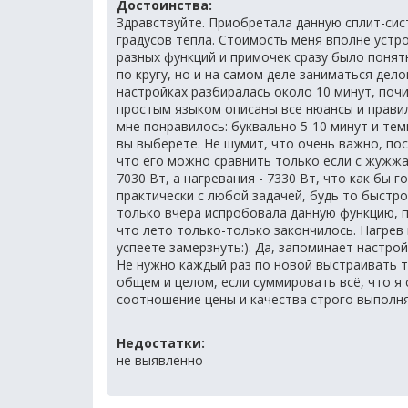
Достоинства:
Здравствуйте. Приобретала данную сплит-сист
градусов тепла. Стоимость меня вполне устр
разных функций и примочек сразу было понят
по кругу, но и на самом деле заниматься дело
настройках разбиралась около 10 минут, поч
простым языком описаны все нюансы и прави
мне понравилось: буквально 5-10 минут и тем
вы выберете. Не шумит, что очень важно, по
что его можно сравнить только если с жужж
7030 Вт, а нагревания - 7330 Вт, что как бы 
практически с любой задачей, будь то быстро
только вчера испробовала данную функцию, п
что лето только-только закончилось. Нагрев 
успеете замерзнуть:). Да, запоминает настро
Не нужно каждый раз по новой выстраивать т
общем и целом, если суммировать всё, что я 
соотношение цены и качества строго выполня
Недостатки:
не выявленно