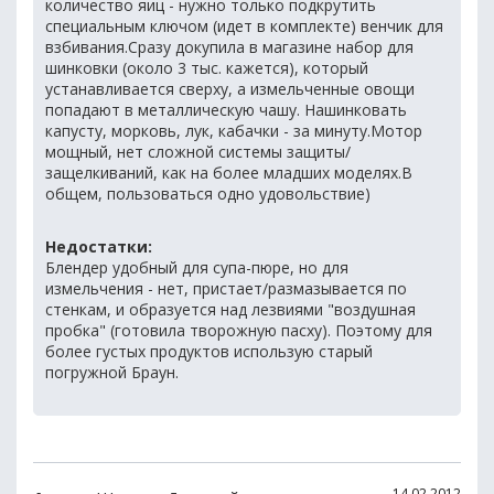
количество яиц - нужно только подкрутить
специальным ключом (идет в комплекте) венчик для
взбивания.Сразу докупила в магазине набор для
шинковки (около 3 тыс. кажется), который
устанавливается сверху, а измельченные овощи
попадают в металлическую чашу. Нашинковать
капусту, морковь, лук, кабачки - за минуту.Мотор
мощный, нет сложной системы защиты/
защелкиваний, как на более младших моделях.В
общем, пользоваться одно удовольствие)
Недостатки:
Блендер удобный для супа-пюре, но для
измельчения - нет, пристает/размазывается по
стенкам, и образуется над лезвиями "воздушная
пробка" (готовила творожную пасху). Поэтому для
более густых продуктов использую старый
погружной Браун.
14.02.2012