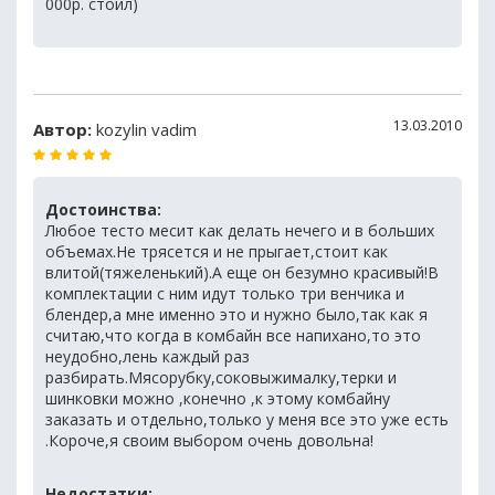
000р. стоил)
13.03.2010
Автор:
kozylin vadim
Достоинства:
Любое тесто месит как делать нечего и в больших
объемах.Не трясется и не прыгает,стоит как
влитой(тяжеленький).А еще он безумно красивый!В
комплектации с ним идут только три венчика и
блендер,а мне именно это и нужно было,так как я
считаю,что когда в комбайн все напихано,то это
неудобно,лень каждый раз
разбирать.Мясорубку,соковыжималку,терки и
шинковки можно ,конечно ,к этому комбайну
заказать и отдельно,только у меня все это уже есть
.Короче,я своим выбором очень довольна!
Недостатки: