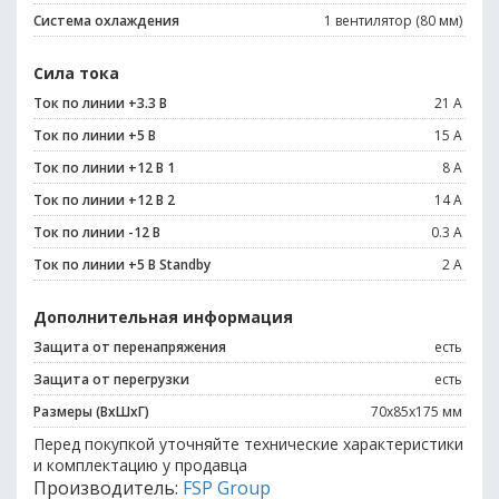
Система охлаждения
1 вентилятор (80 мм)
Сила тока
Ток по линии +3.3 В
21 A
Ток по линии +5 В
15 A
Ток по линии +12 В 1
8 A
Ток по линии +12 В 2
14 A
Ток по линии -12 В
0.3 A
Ток по линии +5 В Standby
2 A
Дополнительная информация
Защита от перенапряжения
есть
Защита от перегрузки
есть
Размеры (ВxШxГ)
70x85x175 мм
Перед покупкой уточняйте технические характеристики
и комплектацию у продавца
Производитель:
FSP Group