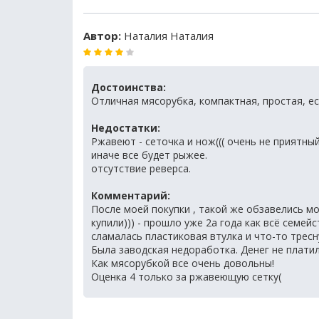
Автор:
Наталия Наталия
Достоинства:
Отличная мясорубка, компактная, простая, ес
Недостатки:
Ржавеют - сеточка и нож((( очень не приятны
иначе все будет рыжее.
отсутствие реверса.
Комментарий:
После моей покупки , такой же обзавелись мо
купили))) - прошло уже 2а года как всё семей
сламалась пластиковая втулка и что-то тресн
Была заводская недоработка. Денег не платил
Как мясорубкой все очень довольны!
Оценка 4 только за ржавеющую сетку(