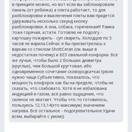
в принципе можно, но вот если вы заблокировали
панель (от ребенка) а плита работает, то для
разблокировки и выключения плиты вам придется
удерживать несколько секунд кнопку
разблокировки. А она, собака, горяченная!!! Рамка
тоже горячая, кстати. Готовлю не подолгу -
картошку пожарить - суп сварить. Холодцов по 5
часов не варила.Сейчас я бы присмотрелась к
варкам со стеклом ShottCeran (см. выше в
недостатках почему) и БЕЗ овальной конфорки. Всё
же лучше, чтобы было 2 больших диаметра
(круглых), чем большой круг+овал, ибо
одновременное сочетание сковородка+кастрюля
нужно чаще.Субъективно, показалось, что
мощность конфорок как бы на пределе, чтобы не
сказать, что слабовато. Хотя я не избалована
индукцией и газом, всё равно ощущение, что
силенок не хватает. Чтобы что-то готовилось,
пользуюсь 12,13,14(это максимум) значением
нагрева. Всё остальное - подогревательное.Удачи
всем, выбирайте с умом))