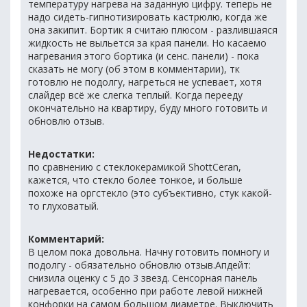
температуру нагрева на заданную цифру. теперь не
надо сидеть-гипнотизировать кастрюлю, когда же
она закипит. Бортик я считаю плюсом - разлившаяся
жидкость не выльется за края панели. Но касаемо
нагревания этого бортика (и сенс. панели) - пока
сказать не могу (об этом в комментарии), тк
готовлю не подолгу, нагреться не успевает, хотя
слайдер всё же слегка теплый. Когда перееду
окончательно на квартиру, буду много готовить и
обновлю отзыв.
Недостатки:
по сравнению с стеклокерамикой ShottCeran,
кажется, что стекло более тонкое, и больше
похоже на оргстекло (это субъективно, стук какой-
то глуховатый.
Комментарий:
В целом пока довольна. Начну готовить помногу и
подолгу - обязательно обновлю отзыв.Апдейт:
снизила оценку с 5 до 3 звезд. Сенсорная панель
нагревается, особенно при работе левой нижней
конфорки на самом большом диаметре. Выключить