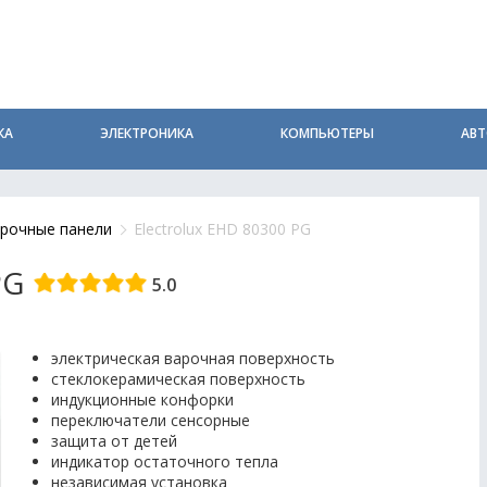
КА
ЭЛЕКТРОНИКА
КОМПЬЮТЕРЫ
АВ
рочные панели
Electrolux EHD 80300 PG
PG
5.0
электрическая варочная поверхность
стеклокерамическая поверхность
индукционные конфорки
переключатели сенсорные
защита от детей
индикатор остаточного тепла
независимая установка