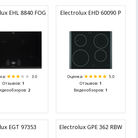
olux EHL 8840 FOG
Electrolux EHD 60090 P
ка:
Оценка:
3.0
5.0
Отзывов:
1
Отзывов:
1
идеообзоров:
2
Видеообзоров:
1
olux EGT 97353
Electrolux GPE 362 RBW