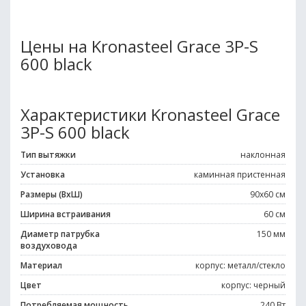
Цены на Kronasteel Grace 3P-S
600 black
Характеристики Kronasteel Grace
3P-S 600 black
Тип вытяжки
наклонная
Установка
каминная пристенная
Размеры (ВхШ)
90х60 см
Ширина встраивания
60 см
Диаметр патрубка
150 мм
воздуховода
Материал
корпус: металл/стекло
Цвет
корпус: черный
Потребляемая мощность
240 Вт