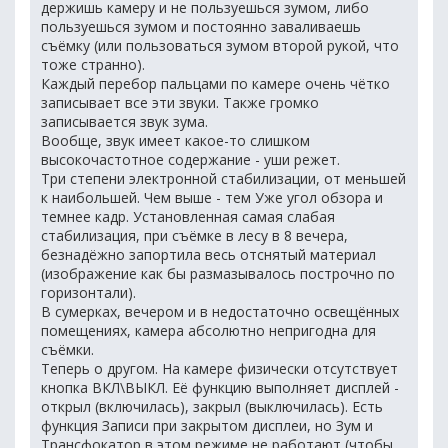
держишь камеру и не пользуешься зумом, либо
пользуешься зумом и постоянно заваливаешь
съёмку (или пользоваться зумом второй рукой, что
тоже странно).
Каждый перебор пальцами по камере очень чётко
записывает все эти звуки. Также громко
записывается звук зума.
Вообще, звук имеет какое-то слишком
высокочастотное содержание - уши режет.
Три степени электронной стабилизации, от меньшей
к наибольшей. Чем выше - тем Уже угол обзора и
темнее кадр. Установленная самая слабая
стабилизация, при съёмке в лесу в 8 вечера,
безнадёжно запортила весь отснятый материал
(изображение как бы размазывалось построчно по
горизонтали).
В сумерках, вечером и в недостаточно освещённых
помещениях, камера абсолютно непригодна для
съёмки.
Теперь о другом. На камере физически отсутствует
кнопка ВКЛ\ВЫКЛ. Её функцию выполняет дисплей -
открыл (включилась), закрыл (выключилась). Есть
функция Записи при закрытом дисплеи, но Зум и
Трансфокатор в этом режиме не работают (чтобы