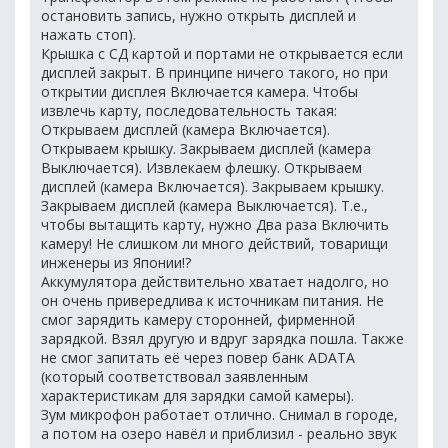
остановить запись, нужно открыть дисплей и
нажать стоп).
Крышка с СД картой и портами не открывается если
дисплей закрыт. В принципе ничего такого, но при
открытии дисплея Включается камера. Чтобы
извлечь карту, последовательность такая:
Открываем дисплей (камера Включается).
Открываем крышку. Закрываем дисплей (камера
Выключается). Извлекаем флешку. Открываем
дисплей (камера Включается). Закрываем крышку.
Закрываем дисплей (камера Выключается). Т.е.,
чтобы вытащить карту, нужно Два раза Включить
камеру! Не слишком ли много действий, товарищи
инженеры из Японии!?
Аккумулятора действительно хватает надолго, но
он очень привередлива к источникам питания. Не
смог зарядить камеру сторонней, фирменной
зарядкой. Взял другую и вдруг зарядка пошла. Также
не смог запитать её через повер банк ADATA
(который соответствовал заявленным
характеристикам для зарядки самой камеры).
Зум микрофон работает отлично. Снимал в городе,
а потом на озеро навёл и приблизил - реально звук