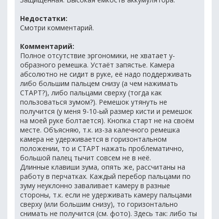
Недостатки:
Смотри комментарий.
Комментарий:
Полное отсутствие эргономики, не хватает y-
образного ремешка. Устаёт запястье. Камера
абсолютно не сидит в руке, её надо поддерживать
либо большим пальцем снизу (а чем нажимать
СТАРТ?), либо пальцами сверху (тогда как
пользоваться зумом?). Ремешок утянуть не
получится (у меня 9-10-ый размер кисти и ремешок
на моей руке болтается). Кнопка старт не на своём
месте. Объясняю, т.к. из-за калечного ремешка
камера не удерживается в горизонтальном
положении, то и СТАРТ нажать проблематично,
большой палец тычит совсем не в неё.
Длинные клавиши зума, опять же, рассчитаны на
работу в перчатках. Каждый перебор пальцами по
зуму неуклонно заваливает камеру в разные
стороны, т.к. если не удерживать камеру пальцами
сверху (или большим снизу), то горизонтально
снимать не получится (см. фото). Здесь так: либо ты