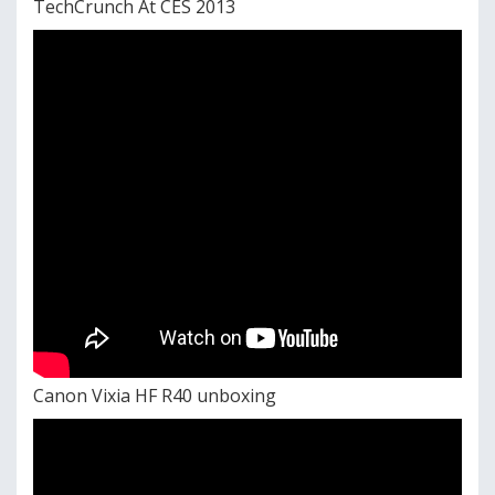
TechCrunch At CES 2013
Canon Vixia HF R40 unboxing