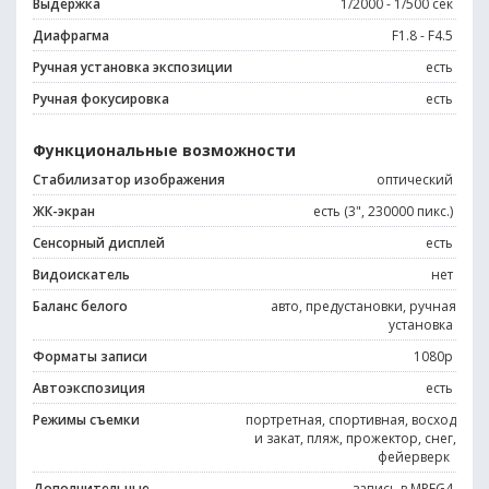
Выдержка
1/2000 - 1/500 сек
Диафрагма
F1.8 - F4.5
Ручная установка экспозиции
есть
Ручная фокусировка
есть
Функциональные возможности
Стабилизатор изображения
оптический
ЖК-экран
есть (3", 230000 пикс.)
Сенсорный дисплей
есть
Видоискатель
нет
Баланс белого
авто, предустановки, ручная
установка
Форматы записи
1080p
Автоэкспозиция
есть
Режимы съемки
портретная, спортивная, восход
и закат, пляж, прожектор, снег,
фейерверк
Дополнительные
запись в MPEG4