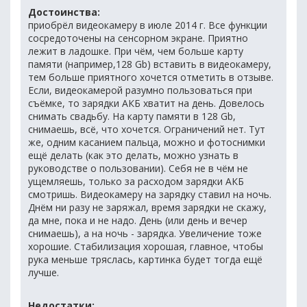
Достоинства:
приобрёл видеокамеру в июле 2014 г. Все функции
сосредоточены на сенсорном экране. Приятно
лежит в ладошке. При чём, чем больше карту
памяти (например,128 Gb) вставить в видеокамеру,
тем больше приятного хочется отметить в отзыве.
Если, видеокамерой разумно пользоваться при
съёмке, то зарядки АКБ хватит на день. Довелось
снимать свадьбу. На карту памяти в 128 Gb,
снимаешь, всё, что хочется. Ограничений нет. Тут
же, одним касанием пальца, можно и фотоснимки
ещё делать (как это делать, можно узнать в
руководстве о пользовании). Себя не в чём не
ущемляешь, только за расходом зарядки АКБ
смотришь. Видеокамеру на зарядку ставил на ночь.
Днём ни разу не заряжал, время зарядки не скажу,
да мне, пока и не надо. День (или день и вечер
снимаешь), а на ночь - зарядка. Увеличение тоже
хорошие. Стабилизация хорошая, главное, чтобы
рука меньше тряслась, картинка будет тогда ещё
лучше.
Недостатки: