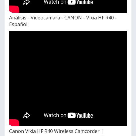
Análisis - Videocamara - CANON - Vixia HF R40 -
Español
Canon Vixia HF R40 Wireless Camcorder |