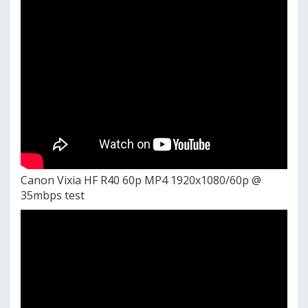
Canon Vixia HF R40 60p MP4 1920x1080/60p @
35mbps test