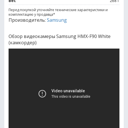
Вес
268 г
Перед покупкой уточняйте технические характеристики и
комплектацию у продавца
*
Производитель:
Samsung
Обзор видеокамеры Samsung HMX-F90 White
(камкордер)