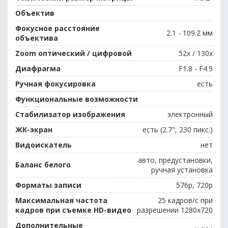
Объектив
Фокусное расстояние
2.1 - 109.2 мм
объектива
Zoom оптический / цифровой
52x / 130x
Диафрагма
F1.8 - F4.9
Ручная фокусировка
есть
Функциональные возможности
Стабилизатор изображения
электронный
ЖК-экран
есть (2.7", 230 пикс.)
Видоискатель
нет
авто, предустановки,
Баланс белого
ручная установка
Форматы записи
576p, 720p
Максимальная частота
25 кадров/с при
кадров при съемке HD-видео
разрешении 1280x720
Дополнительные