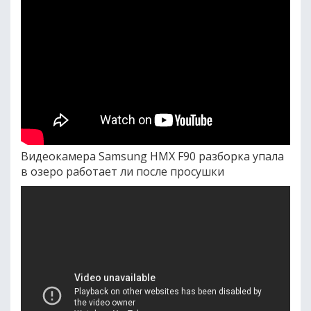
Видеокамера Samsung HMX F90 разборка упала
в озеро работает ли после просушки