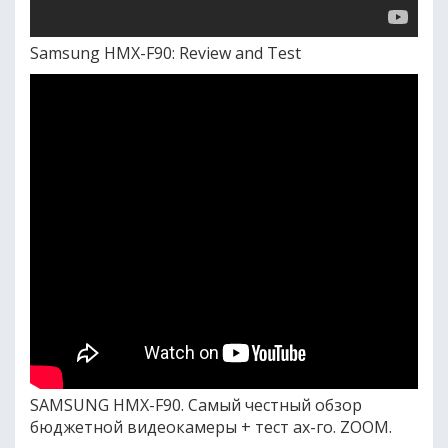
Samsung HMX-F90: Review and Test
SAMSUNG HMX-F90. Самый честный обзор
бюджетной видеокамеры + тест ах-го. ZOOM.