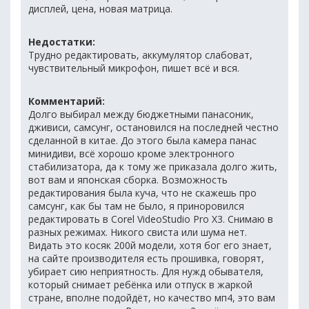
дисплей, цена, новая матрица.
Недостатки:
Трудно редактировать, аккумулятор слабоват,
чувствительный микрофон, пишет всё и вся.
Комментарий:
Долго выбирал между бюджетными панасоник,
дживиси, самсунг, остановился на последней честно
сделанной в китае. До этого была камера панас
минидиви, всё хорошо кроме электронного
стабилизатора, да к тому же приказала долго жить,
вот вам и японская сборка. Возможность
редактирования была куча, что не скажешь про
самсунг, как бы там не было, я приноровился
редактировать в Corel VideoStudio Pro X3. Снимаю в
разных режимах. Никого свиста или шума нет.
Видать это косяк 200й модели, хотя бог его знает,
на сайте производителя есть прошивка, говорят,
убирает сию неприятность. Для нужд обывателя,
который снимает ребёнка или отпуск в жаркой
стране, вполне подойдёт, но качество мп4, это вам