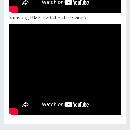
Samsung HMX-H204 teszthez videó