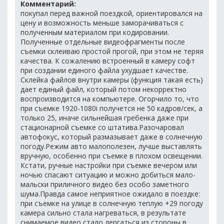
Комментарий:
покупал перед важной поездкой, ориентировался на
цену и возможность меньше заморачиваться с
полученным материалом при кодировании.
Полученные отдельные видеофрагменты после
съемки склеиваю простой прогой, при этом не теряя
качества. К сожалению встроенный в камеру софт
при создании единого файла ухудшает качестве.
Склейка файлов внутри камеры (функция такая есть)
дает единый файл, который потом некорректно
воспроизводится на компьютере. Огорчило то, что
при съемке 1920-1080i получется не 50 кадров/сек, а
только 25, иначе сильнейшая гребенка даже при
стационарной съемке со штатива.Разочаровал
автофокус, который размазывает даже в солнечную
погоду.Режим авто малополезен, лучше выставлять
вручную, особенно при съемке в плохом освещении.
Кстати, ручные настройки при съемке вечером или
ночью спасают ситуацию и можно добиться мало-
мальски приличного видео без особо заметного
шума.Правда самое неприятное ожидало в поездке:
при съемке на улице в солнечную теплую +29 погоду
камера сильно стала нагреваться, в результате
снимаемое видео стало дергаться из стороны в