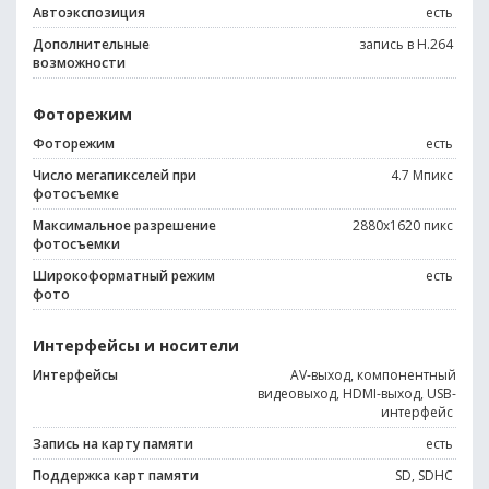
Автоэкспозиция
есть
Дополнительные
запись в H.264
возможности
Фоторежим
Фоторежим
есть
Число мегапикселей при
4.7 Мпикс
фотосъемке
Максимальное разрешение
2880x1620 пикс
фотосъемки
Широкоформатный режим
есть
фото
Интерфейсы и носители
Интерфейсы
AV-выход, компонентный
видеовыход, HDMI-выход, USB-
интерфейс
Запись на карту памяти
есть
Поддержка карт памяти
SD, SDHC