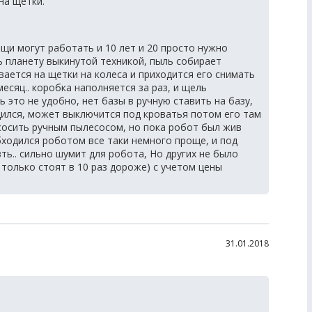
на щетки.
щи могут работать и 10 лет и 20 просто нужно
ь планету выкинутой техникой, пыль собирает
ается на щетки на колеса и приходится его снимать
месяц.. коробка наполняется за раз, и щель
 это не удобно, нет базы в ручную ставить на базу,
ядился, может выключится под кроватья потом его там
сосить ручным пылесосом, но пока робот был жив
бходился роботом все таки немного проще, и под
ь.. сильно шумит для робота, Но других не было
только стоят в 10 раз дороже) с учетом цены
31.01.2018