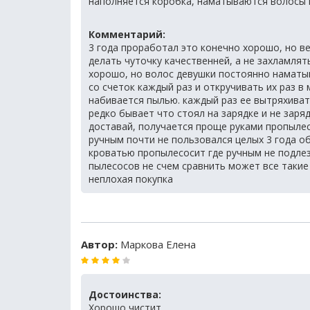
наполняется коробка, наматываются волосы 
Комментарий:
3 года проработал это конечно хорошо, но ве
делать чуточку качественней, а не захламлят
хорошо, но волос девушки постоянно наматыв
со счеток каждый раз и откручивать их раз в 
набивается пылью. каждый раз ее вытряхивать
редко бывает что стоял на зарядке и не зар
доставай, получается проще руками пропыле
ручным почти не пользовался целых 3 года о
кроватью пропылесосит где ручным не подлезт
пылесосов не счем сравнить может все такие 
неплохая покупка
Автор:
Маркова Елена
Достоинства:
Хорошо чистит