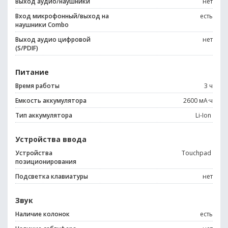
Выход аудио/наушники
нет
Вход микрофонный/выход на
есть
наушники Combo
Выход аудио цифровой
нет
(S/PDIF)
Питание
Время работы
3 ч
Емкость аккумулятора
2600 мА·ч
Тип аккумулятора
Li-Ion
Устройства ввода
Устройства
Touchpad
позиционирования
Подсветка клавиатуры
нет
Звук
Наличие колонок
есть