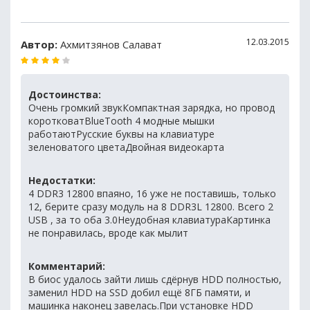
12.03.2015
Автор:
Ахмитзянов Салават
Достоинства:
Очень громкий звукКомпактная зарядка, но провод
коротковатBlueTooth 4 модные мышки
работаютРусские буквы на клавиатуре
зеленоватого цветаДвойная видеокарта
Недостатки:
4 DDR3 12800 впаяно, 16 уже не поставишь, только
12, берите сразу модуль на 8 DDR3L 12800. Всего 2
USB , за то оба 3.0Неудобная клавиатураКартинка
не понравилась, вроде как мылит
Комментарий:
В биос удалось зайти лишь сдёрнув HDD полностью,
заменил HDD на SSD добил ещё 8ГБ памяти, и
машинка наконец завелась.При установке HDD