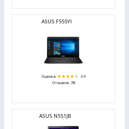
ASUS F555YI
Оценка:
3.9
Отзывов:
70
ASUS N551JB