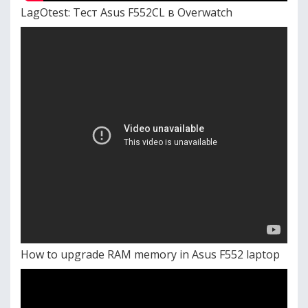
LagOtest: Тест Asus F552CL в Overwatch
How to upgrade RAM memory in Asus F552 laptop