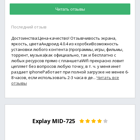
Читать отзывы
Последний отзыв
Достоинства:Цена-качество! Отзывчивость экрана,
яркость, цветаАндроид 4.0.4 из коробкиВозможность
установки любого контента (программы, игры, фильмы,
торрент, музыка)как официально, так и бесплатно с
любых ресурсов прямо с планшетаWifi прекрасно ловит
цепляет без вопросов любую точку, в т. ч. у меня инет
раздает iphoneРаботает при полной загрузке не менее 6-
8 часов, если использовать 2-3 часа в де...
Читать все
отзывы
Explay MID-725