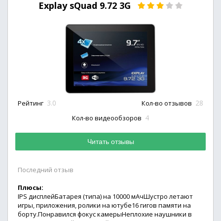
Explay sQuad 9.72 3G
3.0
28
Рейтинг
Кол-во отзывов
4
Кол-во видеообзоров
Читать отзывы
Последний отзыв
Плюсы:
IPS дисплейБатарея (типа) на 10000 мАчШустро летают
игры, приложения, ролики на ютубе16 гигов памяти на
борту.Понравился фокус камерыНеплохие наушники в