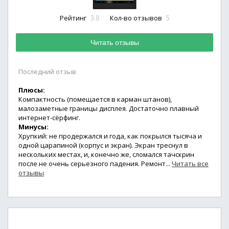
3.8
5
Рейтинг
Кол-во отзывов
Читать отзывы
Последний отзыв
Плюсы:
Компактность (помещается в карман штанов),
малозаметные границы дисплея. Достаточно плавный
интернет-сёрфинг.
Минусы:
Хрупкий: не продержался и года, как покрылся тысяча и
одной царапиной (корпус и экран). Экран треснул в
нескольких местах, и, конечно же, сломался тачскрин
после не очень серьезного падения. Ремонт...
Читать все
отзывы