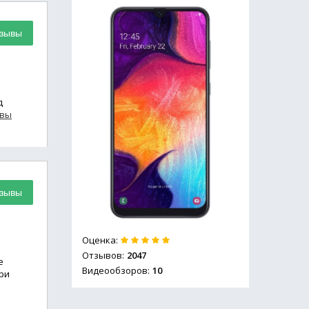
тзывы
д
ывы
тзывы
Оценка:
Отзывов:
2047
е
Видеообзоров:
10
ри