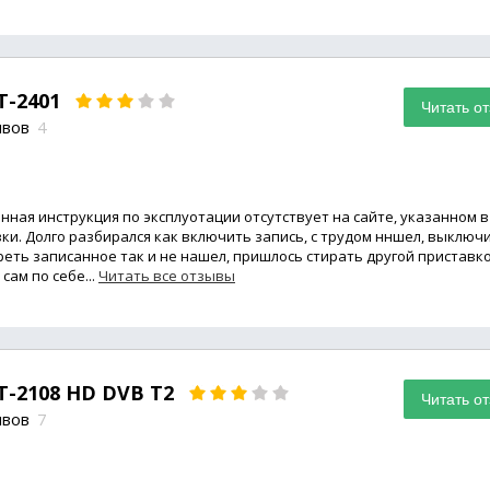
T-2401
Читать о
ывов
4
нная инструкция по эксплуотации отсутствует на сайте, указанном в
ки. Долго разбирался как включить запись, с трудом нншел, выключ
ереть записанное так и не нашел, пришлось стирать другой приставко
сам по себе...
Читать все отзывы
 T-2108 HD DVB T2
Читать о
ывов
7