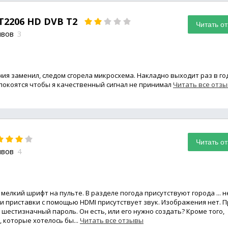
 T2206 HD DVB T2
Читать о
ывов
3
ния заменил, следом сгорела микросхема. Накладно выходит раз в го
покоятся чтобы я качественный сигнал не принимал
Читать все отз
Читать о
ывов
4
елкий шрифт на пульте. В разделе погода присутствуют города ... н
 приставки с помощью HDMI присутствует звук. Изображения нет. П
я шестизначный пароль. Он есть, или его нужно создать? Кроме того,
 которые хотелось бы...
Читать все отзывы