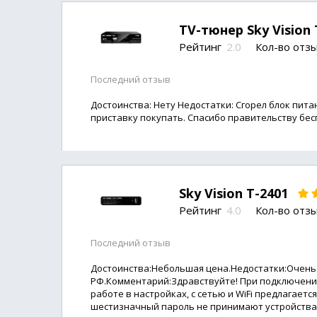
TV-тюнер Sky Vision
Рейтинг
2.0
Кол-во отз
Последний отзыв
Достоинства: Нету Недостатки: Сгорел блок пита
приставку покупать. Спасибо правительству бес
Sky Vision T-2401
Рейтинг
4.0
Кол-во отз
Последний отзыв
Достоинства:Небольшая цена.Недостатки:Очень м
РФ.Комментарий:Здравствуйте! При подключении
работе в настройках, с сетью и WiFi предлагаетс
шестизначный пароль не принимают устройства,