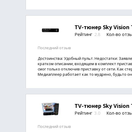
TV-тюнер Sky Vision 
Рейтинг
2.8
Кол-во отз
Последний отзыв
Достоинства: Удобный пульт. Недостатки: Заявле
кратком описании, входящем в комплект пристав
смог только отключив приставку от сети. Как ст
Медиаплеер работает как то мудрено, будьто он 
TV-тюнер Sky Vision
Рейтинг
3.0
Кол-во отз
Последний отзыв