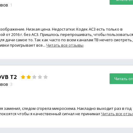
ывов
1
зображение. Низкая цена. Недостатки: Кодек AC3 есть только в
кой от 2016 г. без AC3. Пришлось перепрошивать, чтобы пользоватьс
 дачи самое то. Так как часто по всем каналам ТВ нечего смотреть,
вки проигрывает все...
Читать все отзывы
DVB T2
Читать о
ывов
3
я заменил, следом сгорела микросхема. Накладно выходит раз в год
покоятся чтобы я качественный сигнал не принимал
Читать все отз