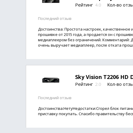
Рейтинг
4.0
Кол-во отз
Последний отзыв
Достоинства: Простота настроек, качественное и
прошивке от 2015 года, а продается он с прошив
медиаплеером без ограничений. Комментарий: Для
очень выручает медиаплеер, после отката проши
Sky Vision T2206 HD 
Рейтинг
2.0
Кол-во отз
Последний отзыв
Достоинства:НетуНедостатки:Сгорел блок питани
приставку покупать. Спасибо правительству бес