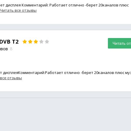
ет дисплея Комментарий: Работает отлично -берет 20каналов плюс
Читать все отзывы
 DVB T2
Читать о
ывов
8
т дисплеяКомментарий:Работает отлично -берет 20каналов плюс му
 все отзывы