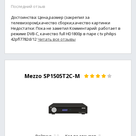
Последний отзыв
Достоинства: Цена,размер (закрепил за
телевизором),качество сборки,качество картинки
Недостатки: Пока не заметил Комментарий: работает в
режиме DVB-C, качество full HD1800p в паре с tv philips
42pfl7782d/12
Читать все отзывы
Mezzo SP1505T2C-M
3.9
8