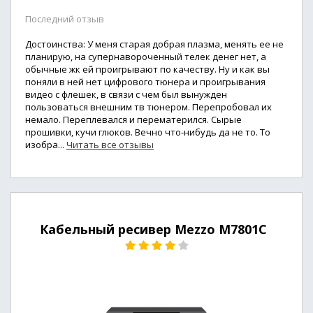
Последний отзыв
Достоинства: У меня старая добрая плазма, менять ее не
планирую, на супернавороченный телек денег нет, а
обычные жк ей проигрывают по качеству. Ну и как вы
поняли в ней нет цифрового тюнера и проигрывания
видео с флешек, в связи с чем был вынужден
пользоваться внешним тв тюнером. Перепробовал их
немало. Переплевался и перематерился. Сырые
прошивки, кучи глюков. Вечно что-нибудь да не то. То
изобра...
Читать все отзывы
Кабельный ресивер Mezzo M7801C