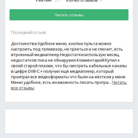
Рейтинг
Кол-во отзывов
Читать отзывы
Последний отзыв
Достоинства:Удобное меню, кнопки пульта можно
настроить под телевизор, не грееться и не глючит, есть
втроенный медиаплеер.Недостатки:использую месяц,
недостатков пока не обнаружил.Комментарий:Купил к
своей старой плазме, что бы смотреть кабельные каналы
в цифре DVB-С.+ получил ещё медиаплеер, который
проиграл все видеоформаты что были на жёстком у меня.
Меню удобное, есть возможность писать програ...
Читать
все отзывы