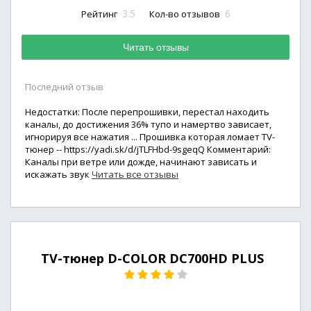
3.5
6
Рейтинг
Кол-во отзывов
Читать отзывы
Последний отзыв
Недостатки: После перепрошивки, перестал находить
каналы, до достижения 36% тупо и намертво зависает,
игнорируя все нажатия ... Прошивка которая ломает TV-
тюнер -- https://yadi.sk/d/jTLFHbd-9sgeqQ Комментарий:
Каналы при ветре или дожде, начинают зависать и
искажать звук
Читать все отзывы
TV-тюнер D-COLOR DC700HD PLUS